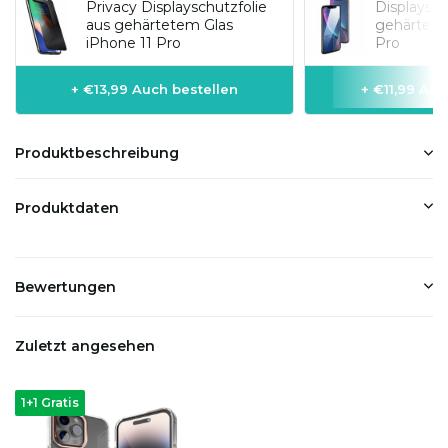
Privacy Displayschutzfolie
Displaysch
aus gehärtetem Glas
gehärtete
iPhone 11 Pro
Pro
+ €13,99 Auch bestellen
+ €11,99 Auc
Produktbeschreibung
Produktdaten
Bewertungen
Zuletzt angesehen
1+1 Gratis