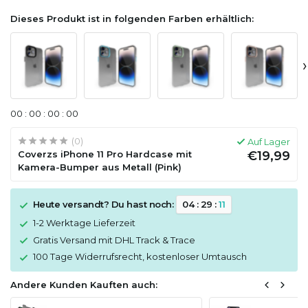
Dieses Produkt ist in folgenden Farben erhältlich:
›
0
0
:
0
0
:
0
0
:
0
0
(0)
Auf Lager
Coverzs iPhone 11 Pro Hardcase mit
€19,99
Kamera-Bumper aus Metall (Pink)
Heute versandt? Du hast noch:
0
4
:
2
9
:
1
1
1-2 Werktage Lieferzeit
Gratis Versand mit DHL Track & Trace
100 Tage Widerrufsrecht, kostenloser Umtausch
Andere Kunden Kauften auch: