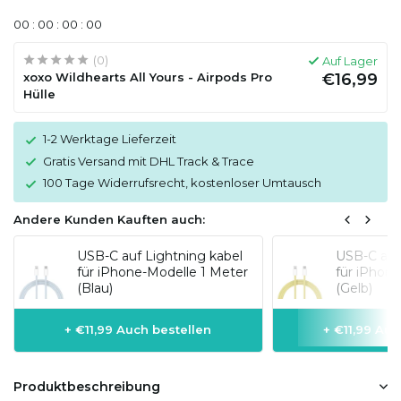
0
0
:
0
0
:
0
0
:
0
0
(0)
Auf Lager
xoxo Wildhearts All Yours - Airpods Pro
€16,99
Hülle
1-2 Werktage Lieferzeit
Gratis Versand mit DHL Track & Trace
100 Tage Widerrufsrecht, kostenloser Umtausch
Andere Kunden Kauften auch:
USB-C auf Lightning kabel
USB-C auf
für iPhone-Modelle 1 Meter
für iPhon
(Blau)
(Gelb)
+ €11,99 Auch bestellen
+ €11,99 Auc
Produktbeschreibung