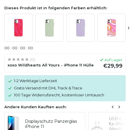
Dieses Produkt ist in folgenden Farben erhältlich:
›
0
0
:
0
0
:
0
0
:
0
0
(0)
Auf Lager
xoxo Wildhearts All Yours - iPhone 11 Hülle
€29,99
1-2 Werktage Lieferzeit
Gratis Versand mit DHL Track & Trace
100 Tage Widerrufsrecht, kostenloser Umtausch
Andere Kunden Kauften auch:
USB-C auf
Displayschutz Panzerglas
für iPhon
iPhone 11
(Weiß)