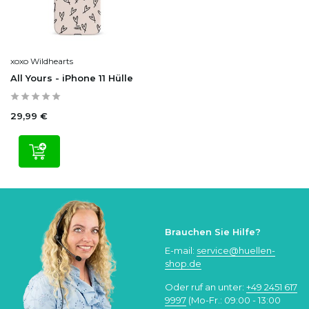
xoxo Wildhearts
All Yours - iPhone 11 Hülle
29,99 €
Brauchen Sie Hilfe?
E-mail:
service@huellen-
shop.de
Oder ruf an unter:
+49 2451 617
9997
(Mo-Fr.: 09:00 - 13:00