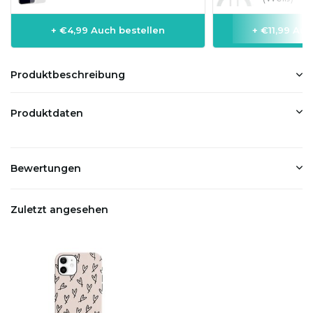
+ €4,99 Auch bestellen
+ €11,99 Auc
Produktbeschreibung
Produktdaten
Bewertungen
Zuletzt angesehen