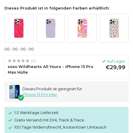
Dieses Produkt ist in folgenden Farben erhältlich:
0
0
:
0
0
:
0
0
:
0
0
(0)
Auf Lager
xoxo Wildhearts All Yours - iPhone 13 Pro
€29,99
Max Hülle
Dieses Produkt ist geeignet für:
iPhone 13 Pro Max
1-2 Werktage Lieferzeit
Gratis Versand mit DHL Track & Trace
100 Tage Widerrufsrecht, kostenloser Umtausch