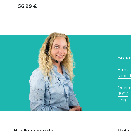
56,99 €
Brauc
E-mail
shop.
Oder r
9997
(
Uhr)
Huellen-shop.de
Mein