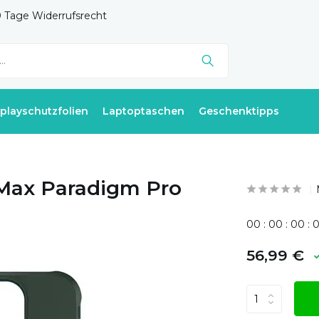
 Tage Widerrufsrecht
splayschutzfolien
Laptoptaschen
Geschenktipps
Max Paradigm Pro
0
0
:
0
0
:
0
0
:
56,99 €