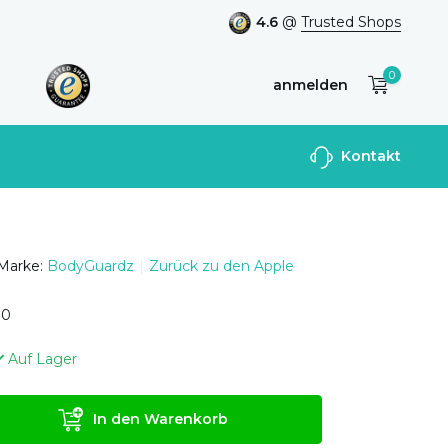
4.6
@
Trusted Shops
0
anmelden
Benutzerkonto
Kontakt
anlegen
Marke:
BodyGuardz
Zurück zu den Apple
0
0
Auf Lager
In den Warenkorb