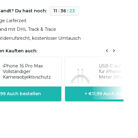
sandt? Du hast noch:
1
1
:
3
6
:
2
2
ge Lieferzeit
sand mit DHL Track & Trace
iderrufsrecht, kostenloser Umtausch
n Kauften auch:
iPhone 16 Pro Max
USB-C auf USB-C 
Vollständiger
für iPhone-Modell
Kameraobjektivschutz
Meter (Weiß)
,99 Auch bestellen
+ €11,99 Auch bestellen