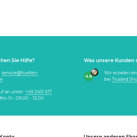
hen Sie Hilfe?
Was unsere Kunden 
:
service@huellen-
Wir erzielen ei
4.6
de
bei
Trusted Sh
uf an unter:
+49 2451 617
Mo-Fr.: 09:00 - 13:00
 Konto
Unsere anderen Sho