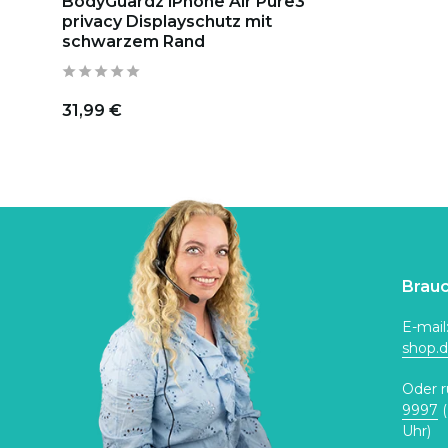
BodyGuardz iPhone Air Pure3
privacy Displayschutz mit
schwarzem Rand
31,99 €
Brauc
E-mail
shop.
Oder r
9997
(
Uhr)