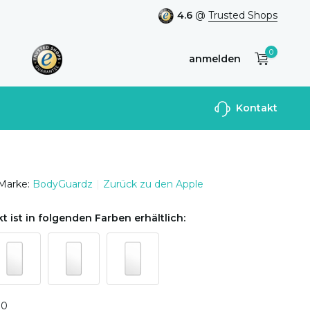
4.6
@
Trusted Shops
0
anmelden
Benutzerkonto
Kontakt
anlegen
Marke:
BodyGuardz
Zurück zu den Apple
t ist in folgenden Farben erhältlich:
0
0