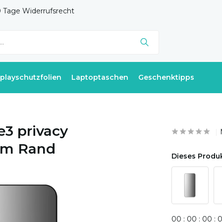
 Tage Widerrufsrecht
splayschutzfolien
Laptoptaschen
Geschenktipps
3 privacy
em Rand
Dieses Produk
0
0
:
0
0
:
0
0
: