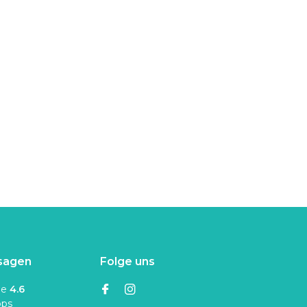
sagen
Folge uns
ne
4.6
ops