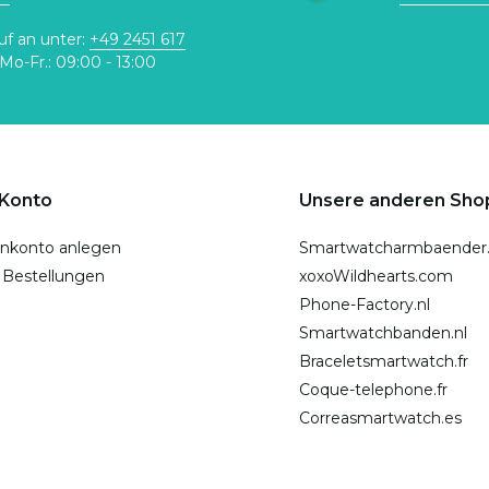
uf an unter:
+49 2451 617
Mo-Fr.: 09:00 - 13:00
 Konto
Unsere anderen Sho
nkonto anlegen
Smartwatcharmbaender
 Bestellungen
xoxoWildhearts.com
Phone-Factory.nl
Smartwatchbanden.nl
Braceletsmartwatch.fr
Coque-telephone.fr
Correasmartwatch.es