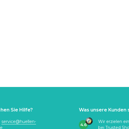
hen Sie Hilfe?
Was unsere Kunden 
:
service@huellen-
Wir erzielen ei
4.6
de
bei
Trusted Sh