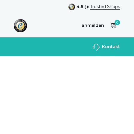
4.6
@
Trusted Shops
0
anmelden
Benutzerkonto
Kontakt
anlegen