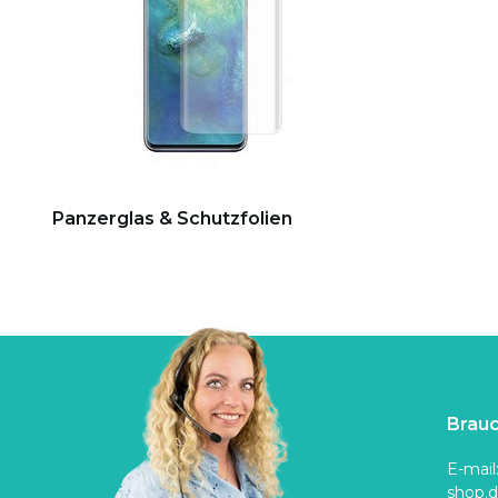
Panzerglas & Schutzfolien
Brauc
E-mail
shop.