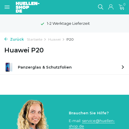
0
1-2 Werktage Lieferzeit
Zurück
Startseite
Huawei
P20
Huawei P20
Panzerglas & Schutzfolien
Brauchen Sie Hilfe?
E-mail:
service@huellen-
shop.de