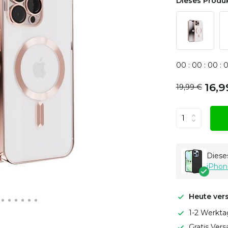
Dieses Produk
0
0
:
0
0
:
0
0
:
16,9
19,99 €
Dieses
iPhon
Heute ver
1-2 Werkta
Gratis Ver