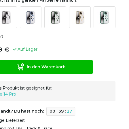
t ist in folgenden Farben erhältlich:
0
0
9 €
Auf Lager
In den Warenkorb
 Produkt ist geeignet für:
e 14 Pro
sandt? Du hast noch:
0
0
:
3
9
:
2
7
ge Lieferzeit
sand mit DHL Track & Trace