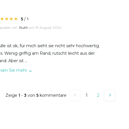
5
/
5
postet von:
Ruth
am 19 August 2024
lle ist ok, für mich sieht sie nicht sehr hochwertig
s. Wenig griffig am Rand, rutscht leicht aus der
nd. Aber ist ...
esen Sie mehr
Zeige
1
-
3
von
5
kommentare
1
2