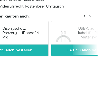
iderrufsrecht, kostenloser Umtausch
n Kauften auch:
Displayschutz
USB-C auf Lightn
Panzerglas iPhone 14
kabel für iPhone-
Pro
1 Meter (Weiß)
,99 Auch bestellen
+ €11,99 Auch bestellen