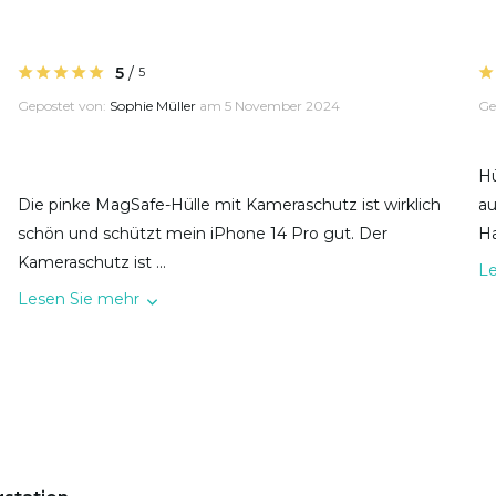
5
/
5
Gepostet von:
Sophie Müller
am 5 November 2024
Ge
Hü
Die pinke MagSafe-Hülle mit Kameraschutz ist wirklich
au
schön und schützt mein iPhone 14 Pro gut. Der
Ha
Kameraschutz ist ...
L
Lesen Sie mehr