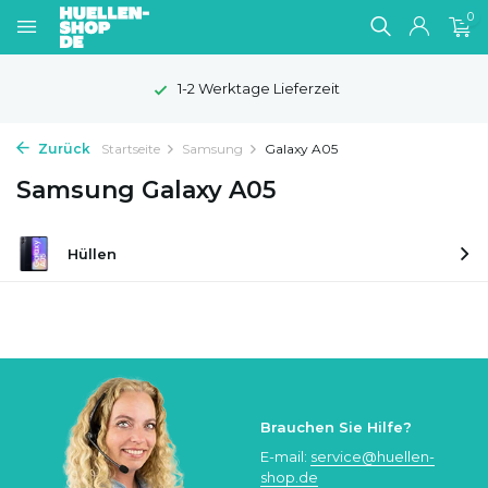
0
1-2 Werktage Lieferzeit
Zurück
Startseite
Samsung
Galaxy A05
Samsung Galaxy A05
Hüllen
Brauchen Sie Hilfe?
E-mail:
service@huellen-
shop.de