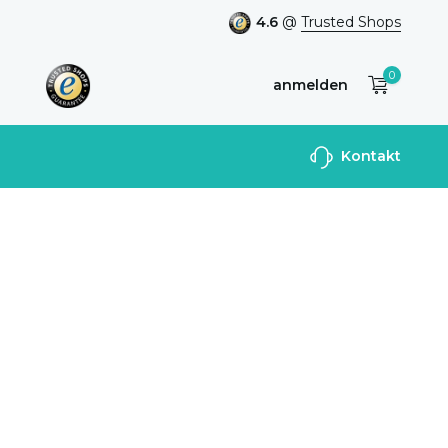
4.6
@
Trusted Shops
0
anmelden
Benutzerkonto
Kontakt
anlegen