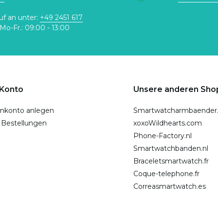
uf an unter:
+49 2451 617
Mo-Fr.: 09:00 - 13:00
 Konto
Unsere anderen Sho
nkonto anlegen
Smartwatcharmbaender
 Bestellungen
xoxoWildhearts.com
Phone-Factory.nl
Smartwatchbanden.nl
Braceletsmartwatch.fr
Coque-telephone.fr
Correasmartwatch.es