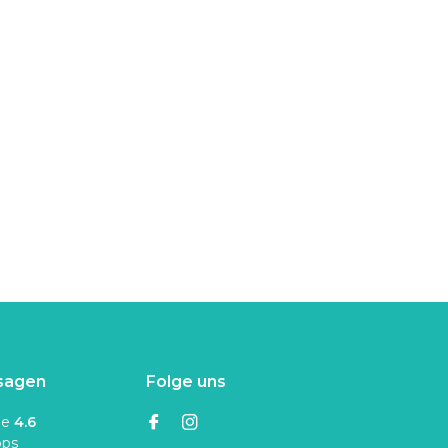
sagen
Folge uns
ne
4.6
ops