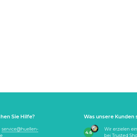
hen Sie Hilfe?
Was unsere Kunden 
:
service@huellen-
Wir erzielen ei
4.6
de
bei
Trusted Sh