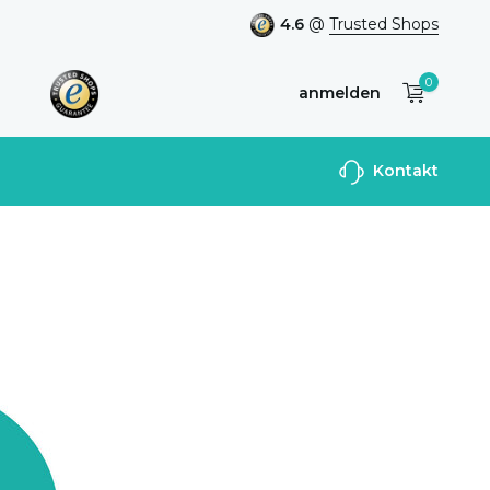
4.6
@
Trusted Shops
0
anmelden
Benutzerkonto
Kontakt
anlegen