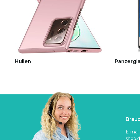
Hüllen
Panzergla
Brauc
E-mail
shop.