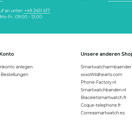
uf an unter:
+49 2451 617
Mo-Fr.: 09:00 - 13:00
 Konto
Unsere anderen Sho
nkonto anlegen
Smartwatcharmbaender
 Bestellungen
xoxoWildhearts.com
Phone-Factory.nl
Smartwatchbanden.nl
Braceletsmartwatch.fr
Coque-telephone.fr
Correasmartwatch.es