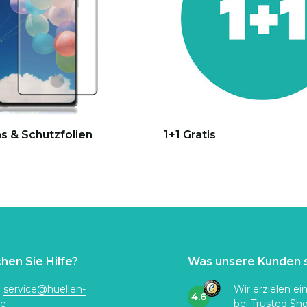
s & Schutzfolien
1+1 Gratis
hen Sie Hilfe?
Was unsere Kunden 
:
service@huellen-
Wir erzielen ei
4.6
de
bei
Trusted Sh