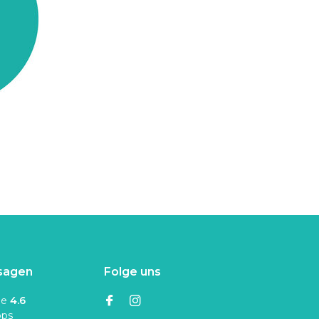
sagen
Folge uns
ne
4.6
ops