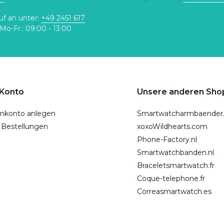
uf an unter:
+49 2451 617
Mo-Fr.: 09:00 - 13:00
 Konto
Unsere anderen Sho
nkonto anlegen
Smartwatcharmbaender
 Bestellungen
xoxoWildhearts.com
Phone-Factory.nl
Smartwatchbanden.nl
Braceletsmartwatch.fr
Coque-telephone.fr
Correasmartwatch.es