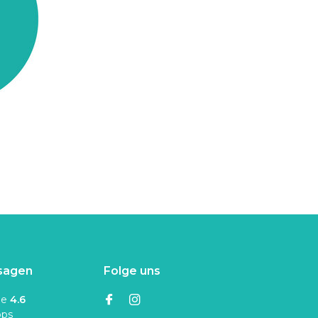
sagen
Folge uns
ne
4.6
ops