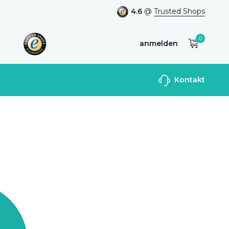
4.6
@
Trusted Shops
0
anmelden
Benutzerkonto
Kontakt
anlegen