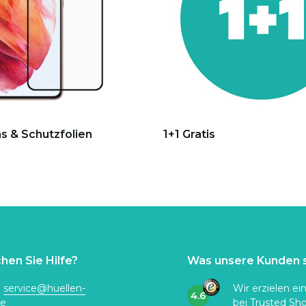
s & Schutzfolien
1+1 Gratis
hen Sie Hilfe?
Was unsere Kunden 
:
service@huellen-
Wir erzielen ei
4.6
de
bei
Trusted Sh