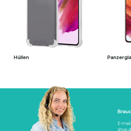
Hüllen
Panzergla
Brauc
E-mail
shop.