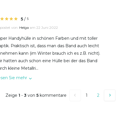
5
/
5
postet von:
Helga
am 22 Juni 2022
per Handyhülle in schönen Farben und mit toller
ptik. Praktisch ist, dass man das Band auch leicht
nehmen kann (im Winter brauch ich es z.B. nicht).
r hatten auch schon eine Hülle bei der das Band
rch kleine Metallri...
esen Sie mehr
Zeige
1
-
3
von
5
kommentare
1
2