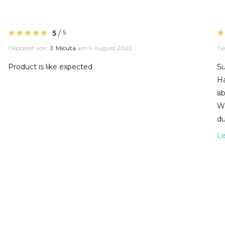
5
/
5
Gepostet von:
J. Micuta
am 9 August 2022
Ge
Product is like expected
Su
Ha
ab
Wi
du
L