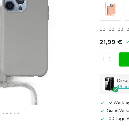
0
0
:
0
0
:
0
0
:
21,99 €
Dieses
iPhon
1-2 Werkta
Gratis Ver
100 Tage W