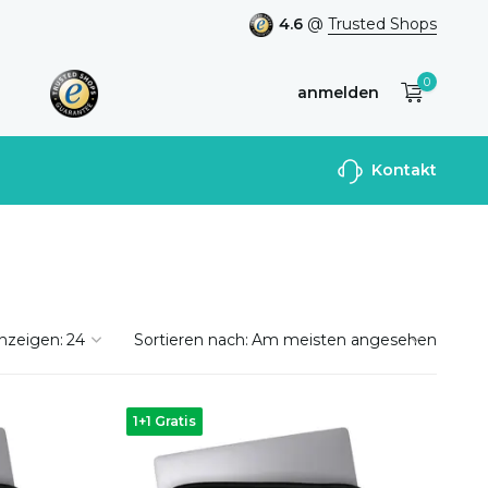
4.6
@
Trusted Shops
0
anmelden
Benutzerkonto
Kontakt
anlegen
nzeigen:
Sortieren nach:
1+1 Gratis