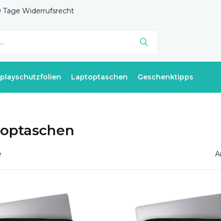
 Tage Widerrufsrecht
splayschutzfolien
Laptoptaschen
Geschenktipps
toptaschen
e
A