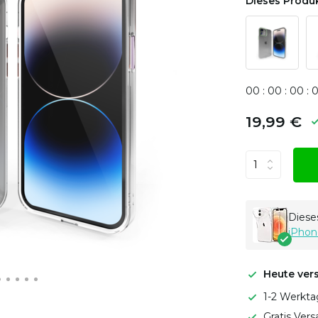
Dieses Produk
0
0
:
0
0
:
0
0
:
19,99 €
Dieses
iPhon
Heute ver
1-2 Werkta
Gratis Ver