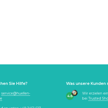
hen Sie Hilfe?
Was unsere Kunden 
:
service@huellen-
Wir erzielen ei
4.6
de
bei
Trusted Sh