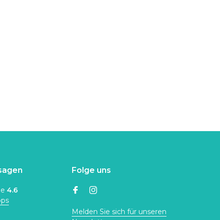
sagen
Folge uns
ne
4.6
ops
Melden Sie sich für unseren