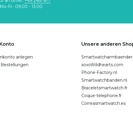
uf an unter:
+49 2451 617
Mo-Fr.: 09:00 - 13:00
 Konto
Unsere anderen Sho
nkonto anlegen
Smartwatcharmbaender
 Bestellungen
xoxoWildhearts.com
Phone-Factory.nl
Smartwatchbanden.nl
Braceletsmartwatch.fr
Coque-telephone.fr
Correasmartwatch.es