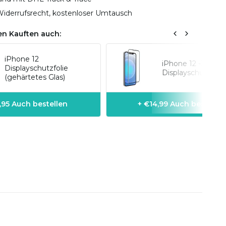
iderrufsrecht, kostenloser Umtausch
n Kauften auch:
iPhone 12
iPhone 12 -3D-
Displayschutzfolie
Displayschutzfolie
(gehärtetes Glas)
1,95 Auch bestellen
+ €14,99 Auch bestelle