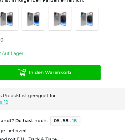
t ist in folgenden Farben erhältlich:
0
0
Auf Lager
In den Warenkorb
 Produkt ist geeignet für:
e 12
sandt? Du hast noch:
0
5
:
5
8
:
1
7
ge Lieferzeit
sand mit DHL Track & Trace