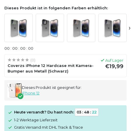
Dieses Produkt ist in folgenden Farben erhältlich:
›
0
0
:
0
0
:
0
0
:
0
0
(0)
Auf Lager
Coverzs iPhone 12 Hardcase mit Kamera-
€19,99
Bumper aus Metall (Schwarz)
Dieses Produkt ist geeignet für:
iPhone 12
Heute versandt? Du hast noch:
0
3
:
4
8
:
2
2
1-2 Werktage Lieferzeit
Gratis Versand mit DHL Track & Trace