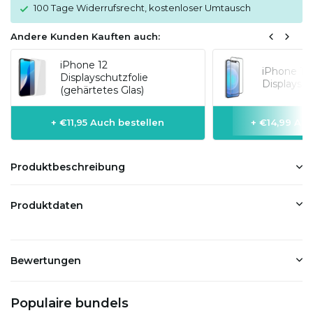
100 Tage Widerrufsrecht, kostenloser Umtausch
Andere Kunden Kauften auch:
iPhone 12
iPhone 12 
Displayschutzfolie
Displaysch
(gehärtetes Glas)
+ €11,95 Auch bestellen
+ €14,99 Auc
Produktbeschreibung
Produktdaten
Bewertungen
Populaire bundels