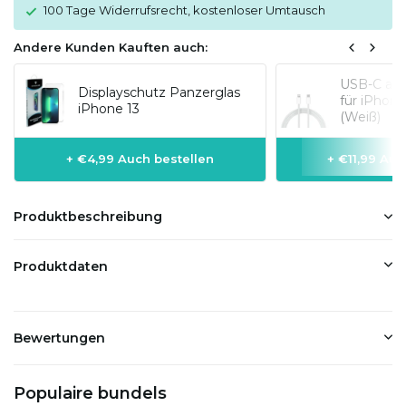
100 Tage Widerrufsrecht, kostenloser Umtausch
Andere Kunden Kauften auch:
USB-C auf
Displayschutz Panzerglas
für iPhon
iPhone 13
(Weiß)
+ €4,99 Auch bestellen
+ €11,99 Auc
Produktbeschreibung
Produktdaten
Bewertungen
Populaire bundels