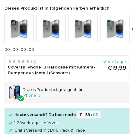
Dieses Produkt ist in folgenden Farben erhältlich:
›
0
0
:
0
0
:
0
0
:
0
0
(0)
Auf Lager
Coverzs iPhone 13 Hardcase mit Kamera-
€19,99
Bumper aus Metall (Schwarz)
Dieses Produkt ist geeignet für:
iPhone 13
Heute versandt? Du hast noch:
1
1
:
3
8
:
0
3
1-2 Werktage Lieferzeit
Gratis Versand mit DHL Track & Trace