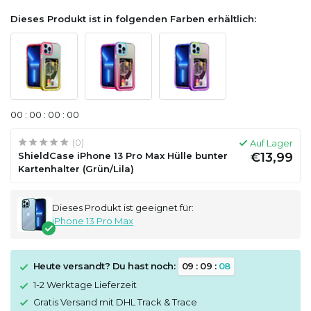
Dieses Produkt ist in folgenden Farben erhältlich:
0
0
:
0
0
:
0
0
:
0
0
(0)
Auf Lager
ShieldCase iPhone 13 Pro Max Hülle bunter
€13,99
Kartenhalter (Grün/Lila)
Dieses Produkt ist geeignet für:
iPhone 13 Pro Max
Heute versandt? Du hast noch:
0
9
:
0
9
:
0
8
1-2 Werktage Lieferzeit
Gratis Versand mit DHL Track & Trace