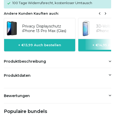
100 Tage Widerrufsrecht, kostenloser Umtausch
Andere Kunden Kauften auch:
Privacy Displayschutz
3D-Vollbil
iPhone 13 Pro Max (Glas)
iPhone 13
+ €13,99 Auch bestellen
+ €14,95 Auc
Produktbeschreibung
Produktdaten
Bewertungen
Populaire bundels