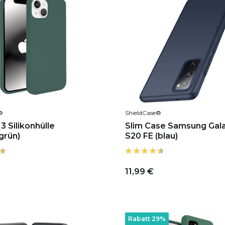
®
ShieldCase®
3 Silikonhülle
Slim Case Samsung Gal
grün)
S20 FE (blau)
11,99 €
Rabatt 29%