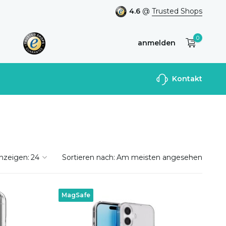
4.6
@
Trusted Shops
0
anmelden
Benutzerkonto
Kontakt
anlegen
nzeigen:
Sortieren nach:
MagSafe