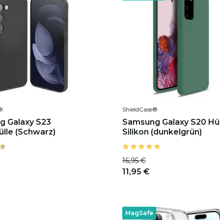
®
ShieldCase®
g Galaxy S23
Samsung Galaxy S20 Hül
ülle (Schwarz)
Silikon (dunkelgrün)
16,95 €
11,95 €
MagSafe