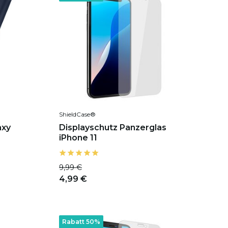
ShieldCase®
axy
Displayschutz Panzerglas
iPhone 11
9,99 €
4,99 €
Rabatt 50%