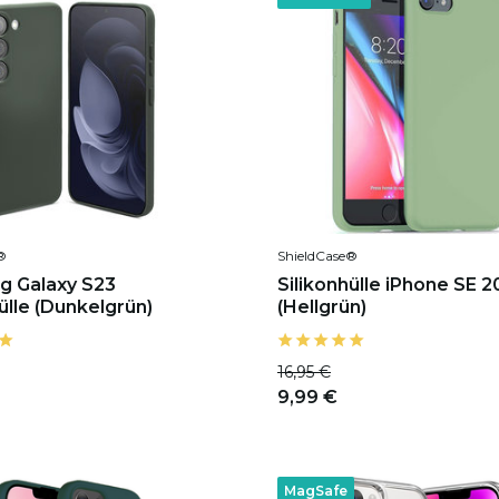
®
ShieldCase®
g Galaxy S23
Silikonhülle iPhone SE 
ülle (Dunkelgrün)
(Hellgrün)
16,95 €
9,99 €
MagSafe