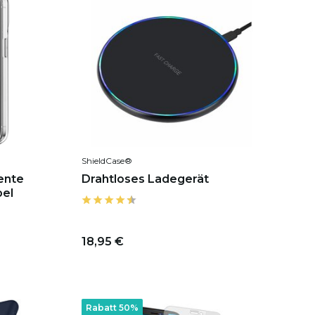
ShieldCase®
ente
Drahtloses Ladegerät
bel
18,95 €
Rabatt 50%