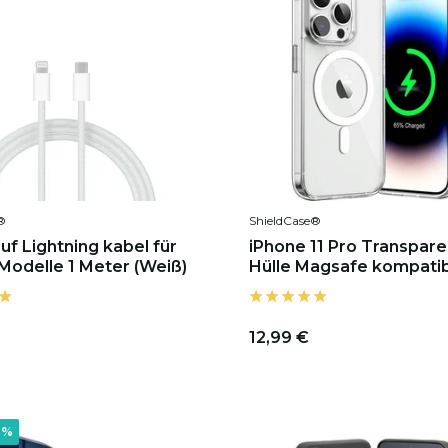
®
ShieldCase®
f Lightning kabel für
iPhone 11 Pro Transpar
Modelle 1 Meter (Weiß)
Hülle Magsafe kompati
12,99 €
0%