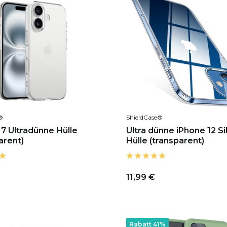
®
ShieldCase®
17 Ultradünne Hülle
Ultra dünne iPhone 12 Si
arent)
Hülle (transparent)
11,99 €
Rabatt 41%