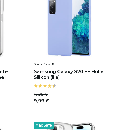
ShieldCase®
ente
Samsung Galaxy S20 FE Hülle
bel
Silikon (lila)
16,95 €
9,99 €
MagSafe