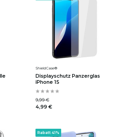
ShieldCase®
le
Displayschutz Panzerglas
iPhone 15
9,99 €
4,99 €
Rabatt 41%