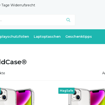
 Tage Widerrufsrecht
splayschutzfolien
Laptoptaschen
Geschenktipps
ldCase®
kte
A
MagSafe