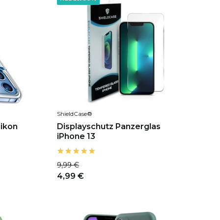
ShieldCase®
likon
Displayschutz Panzerglas
iPhone 13
9,99 €
4,99 €