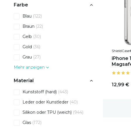
Farbe
Blau
(122)
Braun
(22)
Gelb
(30)
Gold
(36)
ShieldCase
Grau
(27)
iPhone 
Magsaf
Mehr anzeigen
Material
12,99 €
Kunststoff (hard)
(443)
Leder oder Kunstleder
(40)
1-2 Werktage Lieferzeit
Silikon oder TPU (weich)
(944)
Glas
(172)