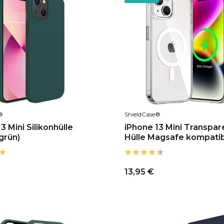
®
ShieldCase®
3 Mini Silikonhülle
iPhone 13 Mini Transpar
grün)
Hülle Magsafe kompati
13,95 €