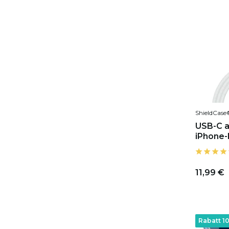
ShieldCase
USB-C au
iPhone-
11,99 €
Rabatt 1