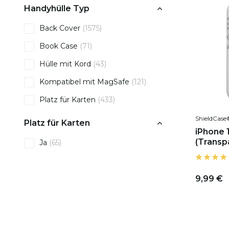
Handyhülle Typ
Back Cover
(1575)
Book Case
(71)
Hülle mit Kord
(43)
Kompatibel mit MagSafe
(121)
Platz für Karten
(433)
ShieldCase
Platz für Karten
iPhone 
(Transp
Ja
(65)
9,99 €