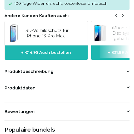
100 Tage Widerrufsrecht, kostenloser Umtausch
Andere Kunden Kauften auch:
iPhone 13
3D-Vollbildschutz für
Displaysch
iPhone 13 Pro Max
(gehärtete
+ €14,95 Auch bestellen
+ €11,99 Auc
Produktbeschreibung
Produktdaten
Bewertungen
Populaire bundels