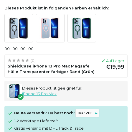
Dieses Produkt ist in folgenden Farben erhältlich:
0
0
:
0
0
:
0
0
:
0
0
(0)
Auf Lager
ShieldCase iPhone 13 Pro Max Magsafe
€19,99
Hülle Transparenter farbiger Rand (Grün)
Dieses Produkt ist geeignet für:
iPhone 13 Pro Max
Heute versandt? Du hast noch:
0
8
:
2
0
:
1
3
1-2 Werktage Lieferzeit
Gratis Versand mit DHL Track & Trace