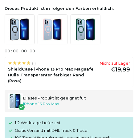
Dieses Produkt ist in folgenden Farben erhältlich:
0
0
:
0
0
:
0
0
:
0
0
(1)
Nicht auf Lager
€19,99
ShieldCase iPhone 13 Pro Max Magsafe
Hülle Transparenter farbiger Rand
(Rosa)
Dieses Produkt ist geeignet für:
iPhone 13 Pro Max
1-2 Werktage Lieferzeit
Gratis Versand mit DHL Track & Trace
100 Tage Widerrufsrecht, kostenloser Umtausch