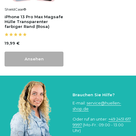
ShieldCase®
iPhone 13 Pro Max Magsafe
Hülle Transparenter
farbiger Rand (Rosa)
19,99 €
Ansehen
Brauchen Sie Hilfe?
E-mail:
service@huellen-
shop.de
Oder ruf an unter:
+49 2451 617
9997
(Mo-Fr.: 09:00 - 13:00
Uhr)