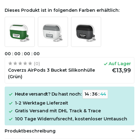
Dieses Produkt ist in folgenden Farben erhältlich:
0
0
:
0
0
:
0
0
:
0
0
(0)
Auf Lager
€13,99
Coverzs AirPods 3 Bucket Silikonhülle
(Grün)
Heute versandt? Du hast noch:
1
4
:
3
6
:
4
4
1-2 Werktage Lieferzeit
Gratis Versand mit DHL Track & Trace
100 Tage Widerrufsrecht, kostenloser Umtausch
Produktbeschreibung