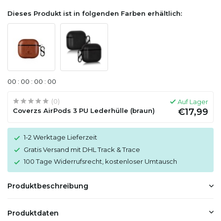
Dieses Produkt ist in folgenden Farben erhältlich:
0
0
:
0
0
:
0
0
:
0
0
(0)
Auf Lager
Coverzs AirPods 3 PU Lederhülle (braun)
€17,99
1-2 Werktage Lieferzeit
Gratis Versand mit DHL Track & Trace
100 Tage Widerrufsrecht, kostenloser Umtausch
Produktbeschreibung
Produktdaten