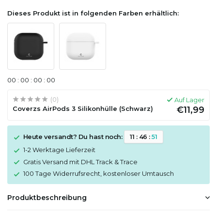
Dieses Produkt ist in folgenden Farben erhältlich:
0
0
:
0
0
:
0
0
:
0
0
(0)
Auf Lager
Coverzs AirPods 3 Silikonhülle (Schwarz)
€11,99
Heute versandt? Du hast noch:
1
1
:
4
6
:
5
1
1-2 Werktage Lieferzeit
Gratis Versand mit DHL Track & Trace
100 Tage Widerrufsrecht, kostenloser Umtausch
Produktbeschreibung