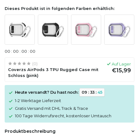
Dieses Produkt ist in folgenden Farben erhältlich:
0
0
:
0
0
:
0
0
:
0
0
(0)
Auf Lager
Coverzs AirPods 3 TPU Rugged Case mit
€15,99
Schloss (pink)
Heute versandt? Du hast noch:
0
9
:
3
3
:
4
5
1-2 Werktage Lieferzeit
Gratis Versand mit DHL Track & Trace
100 Tage Widerrufsrecht, kostenloser Umtausch
Produktbeschreibung