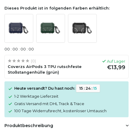
Dieses Produkt ist in folgenden Farben erhältlich:
0
0
:
0
0
:
0
0
:
0
0
(0)
Auf Lager
Coverzs AirPods 3 TPU rutschfeste
€13,99
Stoßstangenhülle (grün)
Heute versandt? Du hast noch:
1
5
:
2
4
:
1
5
1-2 Werktage Lieferzeit
Gratis Versand mit DHL Track & Trace
100 Tage Widerrufsrecht, kostenloser Umtausch
Produktbeschreibung