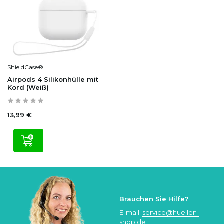
ShieldCase®
Airpods 4 Silikonhülle mit
Kord (Weiß)
13,99 €
Brauchen Sie Hilfe?
E-mail:
service@huellen-
shop.de