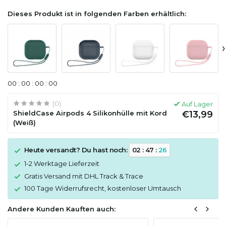
Dieses Produkt ist in folgenden Farben erhältlich:
›
0
0
:
0
0
:
0
0
:
0
0
(0)
Auf Lager
ShieldCase Airpods 4 Silikonhülle mit Kord
€13,99
(Weiß)
Heute versandt? Du hast noch:
0
2
:
4
7
:
2
5
1-2 Werktage Lieferzeit
Gratis Versand mit DHL Track & Trace
100 Tage Widerrufsrecht, kostenloser Umtausch
Andere Kunden Kauften auch: