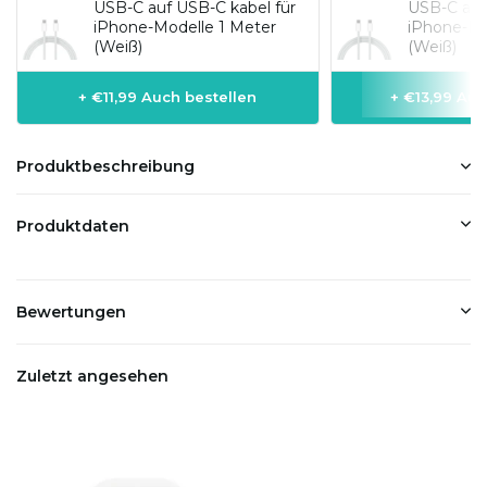
USB-C auf USB-C kabel für
USB-C auf 
iPhone-Modelle 1 Meter
iPhone-Mo
(Weiß)
(Weiß)
+ €11,99 Auch bestellen
+ €13,99 Auc
Produktbeschreibung
Produktdaten
Bewertungen
Zuletzt angesehen