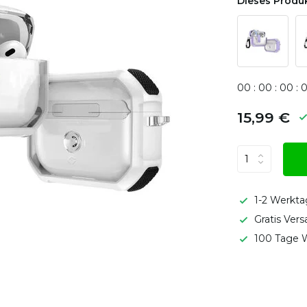
Dieses Produk
0
0
:
0
0
:
0
0
:
15,99 €
1-2 Werkta
Gratis Ver
100 Tage W