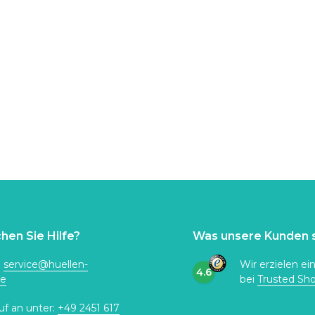
hen Sie Hilfe?
Was unsere Kunden 
:
service@huellen-
Wir erzielen ei
4.6
de
bei
Trusted Sh
uf an unter:
+49 2451 617