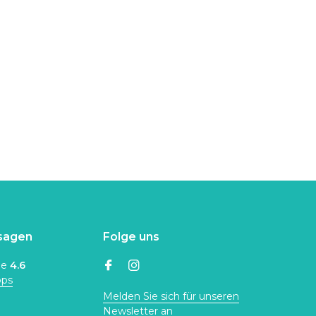
sagen
Folge uns
ne
4.6
ops
Melden Sie sich für unseren
Newsletter an