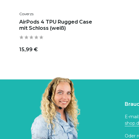
Coverzs
AirPods 4 TPU Rugged Case
mit Schloss (weiß)
15,99 €
Brauc
E-mail
shop.
Oder r