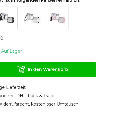
t ist in folgenden Farben erhältlich:
0
0
Auf Lager
In den Warenkorb
ge Lieferzeit
sand mit DHL Track & Trace
iderrufsrecht, kostenloser Umtausch