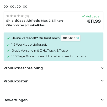
0
0
:
0
0
:
0
0
:
0
0
(0)
Auf Lager
ShieldCase AirPods Max 2 Silikon-
€11,99
Ohrpolster (dunkelblau)
Heute versandt? Du hast noch:
0
0
:
4
6
:
0
1
1-2 Werktage Lieferzeit
Gratis Versand mit DHL Track & Trace
100 Tage Widerrufsrecht, kostenloser Umtausch
Produktbeschreibung
Produktdaten
Bewertungen