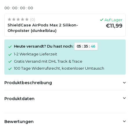
0
0
:
0
0
:
0
0
:
0
0
(0)
Auf Lager
ShieldCase AirPods Max 2 Silikon-
€11,99
Ohrpolster (dunkelblau)
Heute versandt? Du hast noch:
0
5
:
3
5
:
4
5
1-2 Werktage Lieferzeit
Gratis Versand mit DHL Track & Trace
100 Tage Widerrufsrecht, kostenloser Umtausch
Produktbeschreibung
Produktdaten
Bewertungen