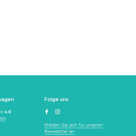
sagen
Folge uns
ne
4.6
ops
Melden Sie sich für unseren
Newsletter an