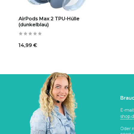
AirPods Max 2 TPU-Hülle
(dunkelblau)
14,99 €
Brauc
E-mail
shop.
Oder r