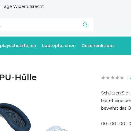
 Tage Widerrufsrecht
splayschutzfolien
Laptoptaschen
Geschenktipps
TPU-Hülle
Schützen Sie I
bietet eine pe
bewahrt das Or
0
0
:
0
0
:
0
0
: