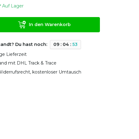
Auf Lager
In den Warenkorb
sandt? Du hast noch:
0
9
:
0
4
:
5
3
ge Lieferzeit
sand mit DHL Track & Trace
iderrufsrecht, kostenloser Umtausch