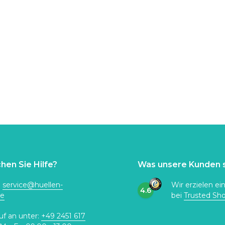
hen Sie Hilfe?
Was unsere Kunden 
:
service@huellen-
Wir erzielen ei
4.6
de
bei
Trusted Sh
uf an unter:
+49 2451 617