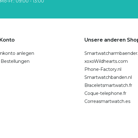
Mo-Fr.: 09:00 - 13:00
 Konto
Unsere anderen Sho
nkonto anlegen
Smartwatcharmbaender
 Bestellungen
xoxoWildhearts.com
Phone-Factory.nl
Smartwatchbanden.nl
Braceletsmartwatch.fr
Coque-telephone.fr
Correasmartwatch.es