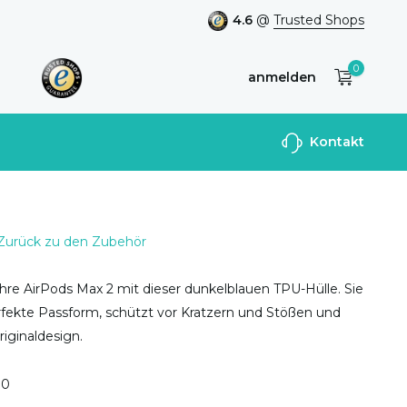
4.6
@
Trusted Shops
0
anmelden
Benutzerkonto
Kontakt
anlegen
Zurück zu den Zubehör
hre AirPods Max 2 mit dieser dunkelblauen TPU-Hülle. Sie
rfekte Passform, schützt vor Kratzern und Stößen und
iginaldesign.
0
0