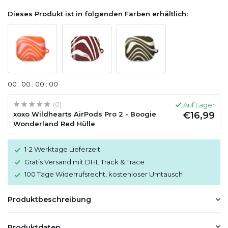
Dieses Produkt ist in folgenden Farben erhältlich:
0
0
:
0
0
:
0
0
:
0
0
(0)
Auf Lager
xoxo Wildhearts AirPods Pro 2 - Boogie
€16,99
Wonderland Red Hülle
1-2 Werktage Lieferzeit
Gratis Versand mit DHL Track & Trace
100 Tage Widerrufsrecht, kostenloser Umtausch
Produktbeschreibung
Produktdaten