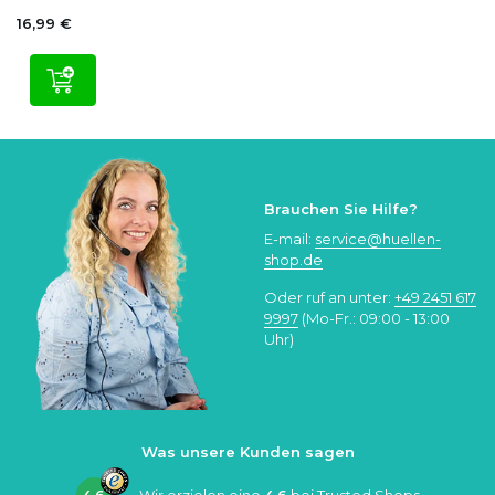
16,99 €
Brauchen Sie Hilfe?
E-mail:
service@huellen-
shop.de
Oder ruf an unter:
+49 2451 617
9997
(Mo-Fr.: 09:00 - 13:00
Uhr)
Was unsere Kunden sagen
4.6
Wir erzielen eine
4.6
bei
Trusted Shops