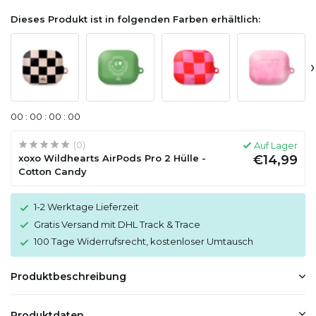
Dieses Produkt ist in folgenden Farben erhältlich:
›
0
0
:
0
0
:
0
0
:
0
0
(0)
Auf Lager
xoxo Wildhearts AirPods Pro 2 Hülle -
€14,99
Cotton Candy
1-2 Werktage Lieferzeit
Gratis Versand mit DHL Track & Trace
100 Tage Widerrufsrecht, kostenloser Umtausch
Produktbeschreibung
Produktdaten