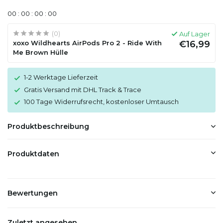
0
0
:
0
0
:
0
0
:
0
0
(0)
Auf Lager
xoxo Wildhearts AirPods Pro 2 - Ride With
€16,99
Me Brown Hülle
1-2 Werktage Lieferzeit
Gratis Versand mit DHL Track & Trace
100 Tage Widerrufsrecht, kostenloser Umtausch
Produktbeschreibung
Produktdaten
Bewertungen
Zuletzt angesehen