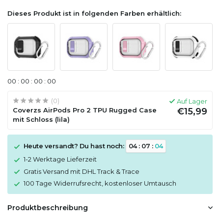
Dieses Produkt ist in folgenden Farben erhältlich:
0
0
:
0
0
:
0
0
:
0
0
(0)
Auf Lager
Coverzs AirPods Pro 2 TPU Rugged Case
€15,99
mit Schloss (lila)
Heute versandt? Du hast noch:
0
4
:
0
7
:
0
3
1-2 Werktage Lieferzeit
Gratis Versand mit DHL Track & Trace
100 Tage Widerrufsrecht, kostenloser Umtausch
Produktbeschreibung