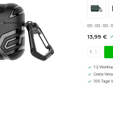
0
0
:
0
0
:
0
0
:
13,99 €
1-2 Werkta
Gratis Ver
100 Tage W