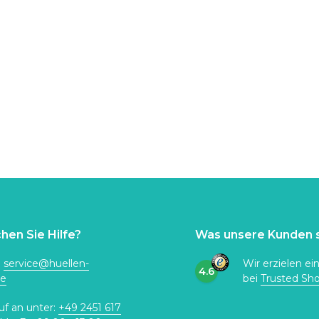
hen Sie Hilfe?
Was unsere Kunden 
:
service@huellen-
Wir erzielen ei
4.6
de
bei
Trusted Sh
uf an unter:
+49 2451 617