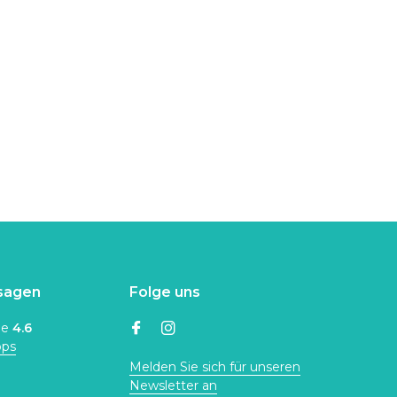
sagen
Folge uns
ne
4.6
ops
Melden Sie sich für unseren
Newsletter an