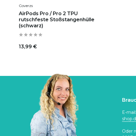
Coverzs
AirPods Pro / Pro 2 TPU
rutschfeste Stoßstangenhülle
(schwarz)
13,99 €
Brauc
E-mail
shop.
Oder r