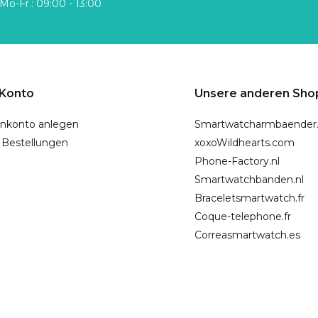
Mo-Fr.: 09:00 - 13:00
 Konto
Unsere anderen Sho
nkonto anlegen
Smartwatcharmbaender
 Bestellungen
xoxoWildhearts.com
Phone-Factory.nl
Smartwatchbanden.nl
Braceletsmartwatch.fr
Coque-telephone.fr
Correasmartwatch.es