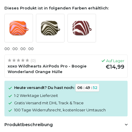
Dieses Produkt ist in folgenden Farben erhältlich:
0
0
:
0
0
:
0
0
:
0
0
(0)
Auf Lager
xoxo Wildhearts AirPods Pro - Boogie
€14,99
Wonderland Orange Hülle
Heute versandt? Du hast noch:
0
6
:
4
9
:
5
2
1-2 Werktage Lieferzeit
Gratis Versand mit DHL Track & Trace
100 Tage Widerrufsrecht, kostenloser Umtausch
Produktbeschreibung