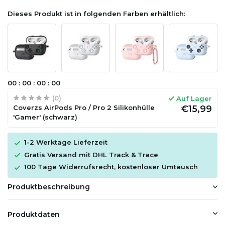
Dieses Produkt ist in folgenden Farben erhältlich:
0
0
:
0
0
:
0
0
:
0
0
(0)
Auf Lager
Coverzs AirPods Pro / Pro 2 Silikonhülle
€15,99
'Gamer' (schwarz)
1-2 Werktage Lieferzeit
Gratis Versand mit DHL Track & Trace
100 Tage Widerrufsrecht, kostenloser Umtausch
Produktbeschreibung
Produktdaten