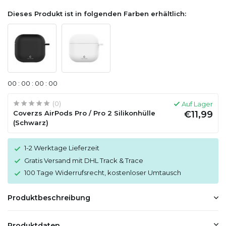
Dieses Produkt ist in folgenden Farben erhältlich:
0
0
:
0
0
:
0
0
:
0
0
(0)
Auf Lager
Coverzs AirPods Pro / Pro 2 Silikonhülle
€11,99
(Schwarz)
1-2 Werktage Lieferzeit
Gratis Versand mit DHL Track & Trace
100 Tage Widerrufsrecht, kostenloser Umtausch
Produktbeschreibung
Produktdaten