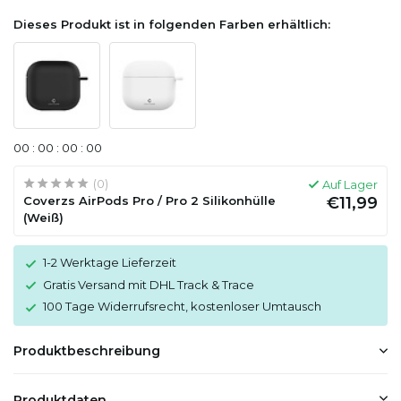
Dieses Produkt ist in folgenden Farben erhältlich:
0
0
:
0
0
:
0
0
:
0
0
(0)
Auf Lager
Coverzs AirPods Pro / Pro 2 Silikonhülle
€11,99
(Weiß)
1-2 Werktage Lieferzeit
Gratis Versand mit DHL Track & Trace
100 Tage Widerrufsrecht, kostenloser Umtausch
Produktbeschreibung
Produktdaten