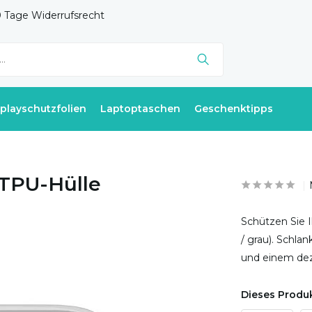
 Tage Widerrufsrecht
splayschutzfolien
Laptoptaschen
Geschenktipps
 TPU-Hülle
Schützen Sie I
/ grau). Schla
und einem dez
Dieses Produk