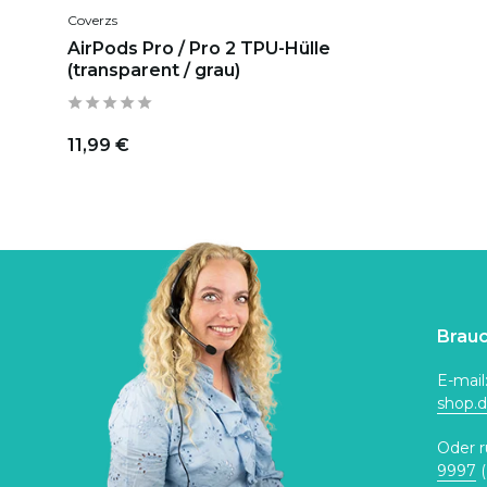
Coverzs
AirPods Pro / Pro 2 TPU-Hülle
(transparent / grau)
11,99 €
Brauc
E-mail
shop.
Oder r
9997
(