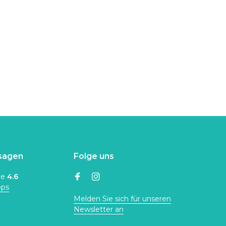
sagen
Folge uns
ne
4.6
ops
Melden Sie sich für unseren
Newsletter an