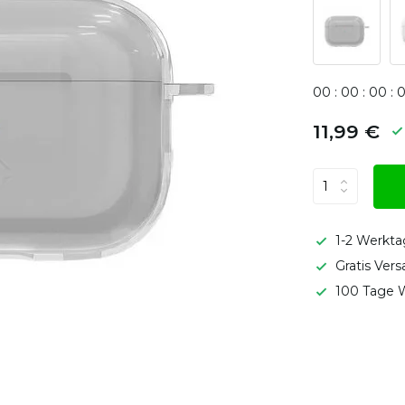
0
0
:
0
0
:
0
0
:
11,99 €
1-2 Werkta
Gratis Ver
100 Tage W