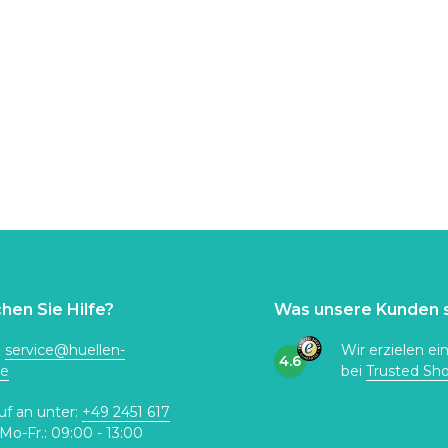
hen Sie Hilfe?
Was unsere Kunden 
:
service@huellen-
Wir erzielen ei
4.6
de
bei
Trusted Sh
uf an unter:
+49 2451 617
Mo-Fr.: 09:00 - 13:00