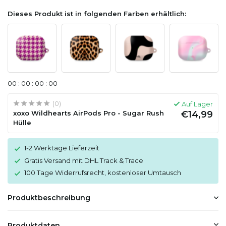
Dieses Produkt ist in folgenden Farben erhältlich:
0
0
:
0
0
:
0
0
:
0
0
(0)
Auf Lager
xoxo Wildhearts AirPods Pro - Sugar Rush
€14,99
Hülle
1-2 Werktage Lieferzeit
Gratis Versand mit DHL Track & Trace
100 Tage Widerrufsrecht, kostenloser Umtausch
Produktbeschreibung
Produktdaten