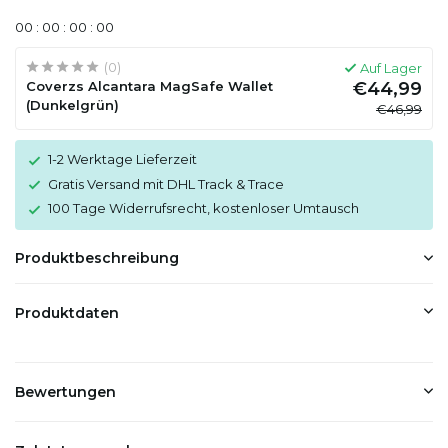
0
0
:
0
0
:
0
0
:
0
0
(0)
Auf Lager
Coverzs Alcantara MagSafe Wallet
€44,99
(Dunkelgrün)
€46,99
1-2 Werktage Lieferzeit
Gratis Versand mit DHL Track & Trace
100 Tage Widerrufsrecht, kostenloser Umtausch
Produktbeschreibung
Produktdaten
Bewertungen