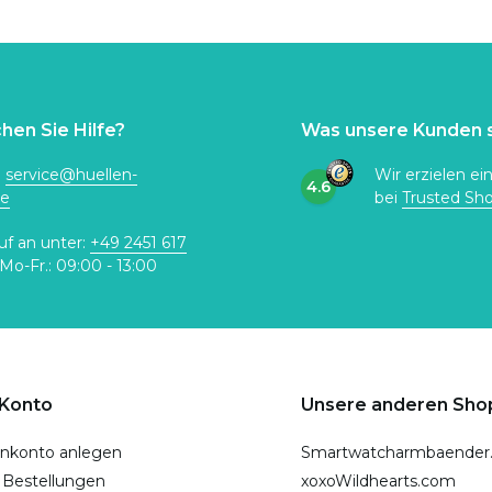
hen Sie Hilfe?
Was unsere Kunden 
:
service@huellen-
Wir erzielen ei
4.6
de
bei
Trusted Sh
uf an unter:
+49 2451 617
Mo-Fr.: 09:00 - 13:00
 Konto
Unsere anderen Sho
nkonto anlegen
Smartwatcharmbaender
 Bestellungen
xoxoWildhearts.com