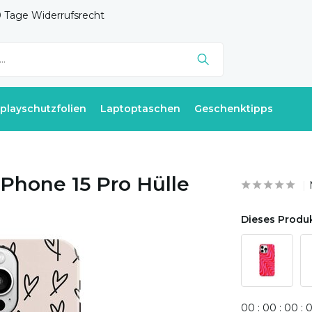
 Tage Widerrufsrecht
splayschutzfolien
Laptoptaschen
Geschenktipps
iPhone 15 Pro Hülle
Dieses Produk
0
0
:
0
0
:
0
0
: