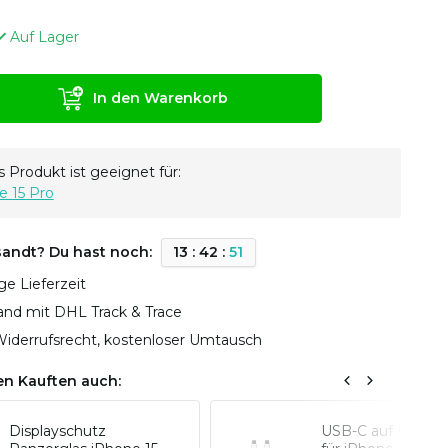
Auf Lager
In den Warenkorb
 Produkt ist geeignet für:
e 15 Pro
sandt? Du hast noch:
1
3
:
4
2
:
5
1
ge Lieferzeit
sand mit DHL Track & Trace
iderrufsrecht, kostenloser Umtausch
n Kauften auch:
Displayschutz
USB-C auf USB-C 