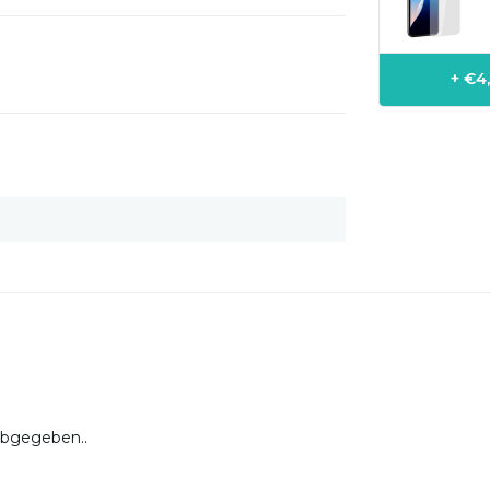
+ €4
abgegeben..