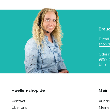
Brauc
E-mail
shop.
Oder r
9997
(
Uhr)
Huellen-shop.de
Mein
Kontakt
Kunde
Über uns
Meine