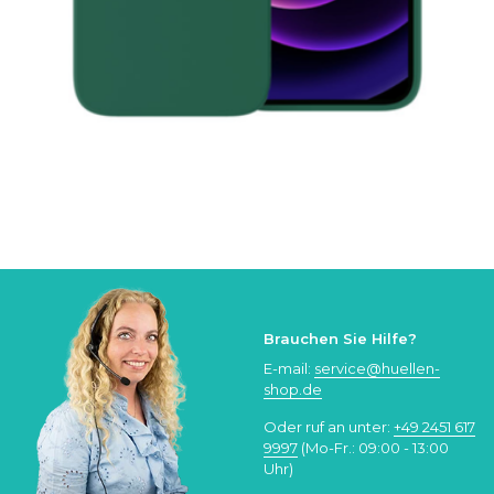
Brauchen Sie Hilfe?
E-mail:
service@huellen-
shop.de
Oder ruf an unter:
+49 2451 617
9997
(Mo-Fr.: 09:00 - 13:00
Uhr)