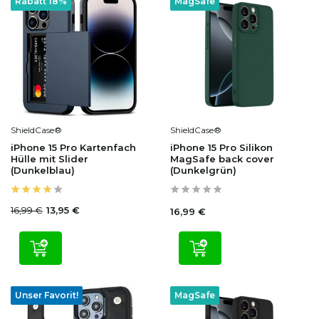
Rabatt 18%
MagSafe
ShieldCase®
ShieldCase®
iPhone 15 Pro Kartenfach
iPhone 15 Pro Silikon
Hülle mit Slider
MagSafe back cover
(Dunkelblau)
(Dunkelgrün)
16,99 €
13,95 €
16,99 €
Unser Favorit!
MagSafe