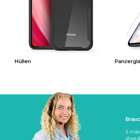
Hüllen
Panzergla
Brauc
E-mail
shop.