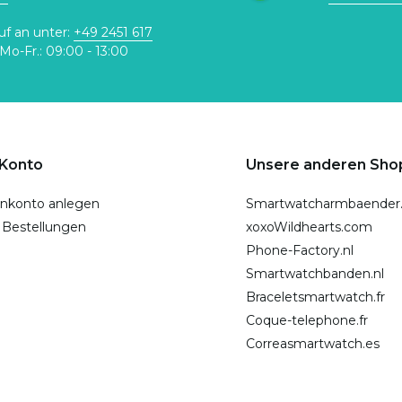
uf an unter:
+49 2451 617
Mo-Fr.: 09:00 - 13:00
 Konto
Unsere anderen Sho
nkonto anlegen
Smartwatcharmbaender
 Bestellungen
xoxoWildhearts.com
Phone-Factory.nl
Smartwatchbanden.nl
Braceletsmartwatch.fr
Coque-telephone.fr
Correasmartwatch.es