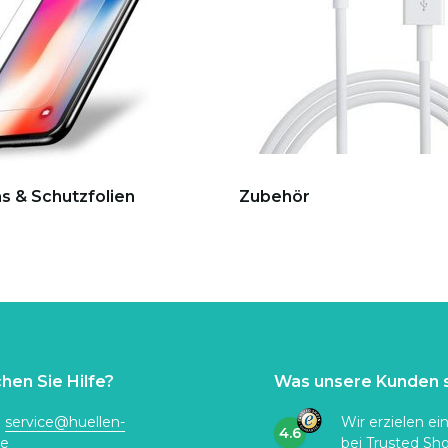
s & Schutzfolien
Zubehör
hen Sie Hilfe?
Was unsere Kunden 
:
service@huellen-
Wir erzielen ei
4.6
de
bei
Trusted Sh