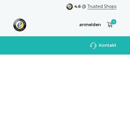
4.6
@
Trusted Shops
0
anmelden
Benutzerkonto
Kontakt
anlegen