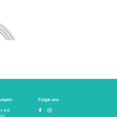
sagen
Folge uns
ne
4.6
ops