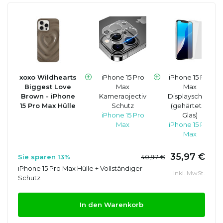
xoxo Wildhearts
iPhone 15 Pro
iPhone 15 Pro
Biggest Love
Max
Max
Brown - iPhone
Kameraojectiv
Displayschutz
15 Pro Max Hülle
Schutz
(gehärtetes
iPhone 15 Pro
Glas)
Max
iPhone 15 Pro
Max
35,97 €
Sie sparen 13%
40,97 €
iPhone 15 Pro Max Hülle + Vollständiger
Inkl. MwSt.
Schutz
In den Warenkorb