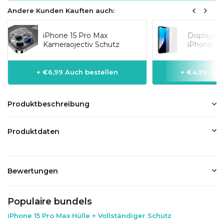
Andere Kunden Kauften auch:
iPhone 15 Pro Max
Displaysc
Kameraojectiv Schutz
iPhone 15
+ €6,99 Auch bestellen
+ €4,99 Auc
Produktbeschreibung
Produktdaten
Bewertungen
Populaire bundels
iPhone 15 Pro Max Hülle + Vollständiger Schutz