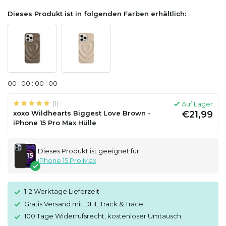
Dieses Produkt ist in folgenden Farben erhältlich:
0
0
:
0
0
:
0
0
:
0
0
(1)
Auf Lager
xoxo Wildhearts Biggest Love Brown -
€21,99
iPhone 15 Pro Max Hülle
Dieses Produkt ist geeignet für:
iPhone 15 Pro Max
1-2 Werktage Lieferzeit
Gratis Versand mit DHL Track & Trace
100 Tage Widerrufsrecht, kostenloser Umtausch