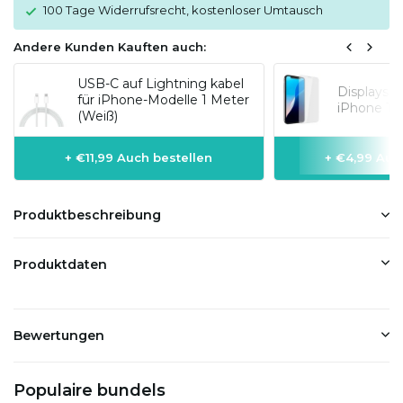
100 Tage Widerrufsrecht, kostenloser Umtausch
Andere Kunden Kauften auch:
USB-C auf Lightning kabel
Displaysc
für iPhone-Modelle 1 Meter
iPhone 13
(Weiß)
+ €11,99 Auch bestellen
+ €4,99 Auc
Produktbeschreibung
Produktdaten
Bewertungen
Populaire bundels