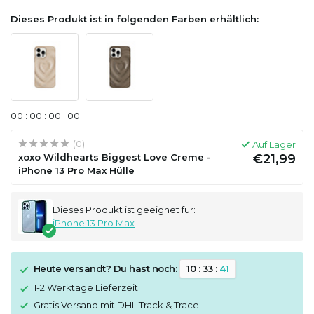
Dieses Produkt ist in folgenden Farben erhältlich:
0
0
:
0
0
:
0
0
:
0
0
(0)
Auf Lager
xoxo Wildhearts Biggest Love Creme -
€21,99
iPhone 13 Pro Max Hülle
Dieses Produkt ist geeignet für:
iPhone 13 Pro Max
Heute versandt? Du hast noch:
1
0
:
3
3
:
4
1
1-2 Werktage Lieferzeit
Gratis Versand mit DHL Track & Trace