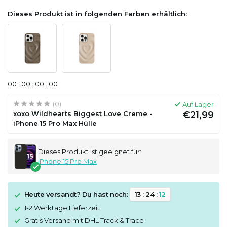
Dieses Produkt ist in folgenden Farben erhältlich:
0
0
:
0
0
:
0
0
:
0
0
(0)
Auf Lager
xoxo Wildhearts Biggest Love Creme -
€21,99
iPhone 15 Pro Max Hülle
Dieses Produkt ist geeignet für:
iPhone 15 Pro Max
Heute versandt? Du hast noch:
1
3
:
2
4
:
1
1
1-2 Werktage Lieferzeit
Gratis Versand mit DHL Track & Trace