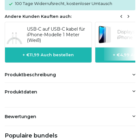
100 Tage Widerrufsrecht, kostenloser Umtausch
Andere Kunden Kauften auch:
USB-C auf USB-C kabel für
Displaysc
iPhone-Modelle 1 Meter
iPhone 15
(Weiß)
+ €11,99 Auch bestellen
+ €4,99 Auc
Produktbeschreibung
Produktdaten
Bewertungen
Populaire bundels